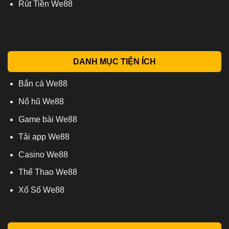
Rút Tiền We88
DANH MỤC TIỆN ÍCH
B
ắn
c
á
We88
N
ổ h
ũ We88
Game
b
ài
We88
T
ải app We88
Casino We88
Thể Thao We88
Xổ Số We88