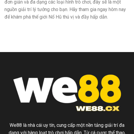
đơn giản và đa dạng các loại hình trò chơi, đây sẽ là một
nguồn giải trí lý tưởng cho bạn.
Hãy tham gia ngay hôm nay
để khám phá thế giới Nổ Hũ thú vị và đầy hấp dẫn.
We88 là nhà cái uy tín, cung cấp một nền tảng giải trí đa
dạng với hàng loạt trò chơi hấp dẫn. Từ cá cược thể thao,