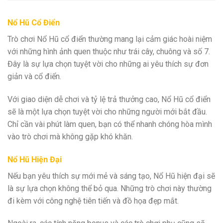
Nổ Hũ Cổ Điển
Trò chơi Nổ Hũ cổ điển thường mang lại cảm giác hoài niệm
với những hình ảnh quen thuộc như trái cây, chuông và số 7.
Đây là sự lựa chọn tuyệt vời cho những ai yêu thích sự đơn
giản và cổ điển.
Với giao diện dễ chơi và tỷ lệ trả thưởng cao, Nổ Hũ cổ điển
sẽ là một lựa chọn tuyệt vời cho những người mới bắt đầu.
Chỉ cần vài phút làm quen, bạn có thể nhanh chóng hòa mình
vào trò chơi mà không gặp khó khăn.
Nổ Hũ Hiện Đại
Nếu bạn yêu thích sự mới mẻ và sáng tạo, Nổ Hũ hiện đại sẽ
là sự lựa chọn không thể bỏ qua. Những trò chơi này thường
đi kèm với công nghệ tiên tiến và đồ họa đẹp mắt.