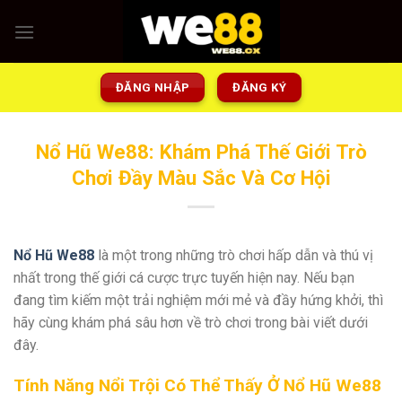
Bỏ
qua
nội
dung
ĐĂNG NHẬP
ĐĂNG KÝ
Nổ Hũ We88: Khám Phá Thế Giới Trò
Chơi Đầy Màu Sắc Và Cơ Hội
Nổ Hũ We88
là một trong những trò chơi hấp dẫn và thú vị
nhất trong thế giới cá cược trực tuyến hiện nay. Nếu bạn
đang tìm kiếm một trải nghiệm mới mẻ và đầy hứng khởi, thì
hãy cùng khám phá sâu hơn về trò chơi trong bài viết dưới
đây.
Tính Năng Nổi Trội Có Thể Thấy Ở Nổ Hũ We88